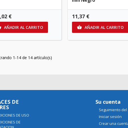
mm Negro
,02 €
11,37 €
AÑADIR AL CARRITO
AÑADIR AL CARRITO


rando 1-14 de 14 artículo(s)
CES DE
Su cuenta
RES
Seguimiento del
ICIONES DE USO
Iniciar sesión
ICIONES DE
Crear una cuent
ATACION