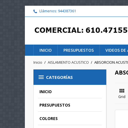
Llámenos:
944387361
INICIO
PRESUPUESTOS
VIDEOS DE 
Inicio
AISLAMIENTO ACUSTICO
ABSORCION ACUSTI
ABS

CATEGORÍAS

INICIO
Grid
PRESUPUESTOS
COLORES