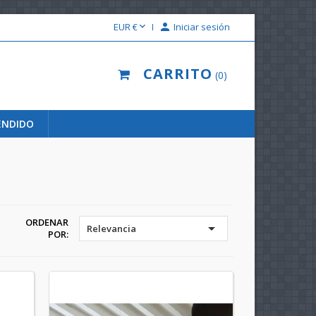

EUR €

Iniciar sesión
CARRITO
0
ENDIDO
ORDENAR

Relevancia
POR: