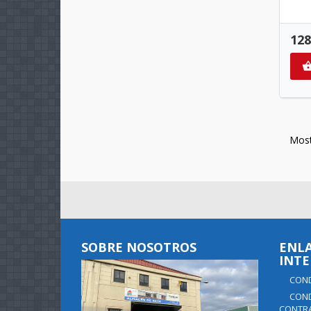
128
Most
SOBRE NOSOTROS
ENLA
INTE
COND
COND
CONTR