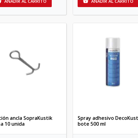
AÑADIR AL CARRITO
AÑADIR AL CARRITO


ación ancla SopraKustik
Spray adhesivo DecoKust
sa 10 unida
bote 500 ml