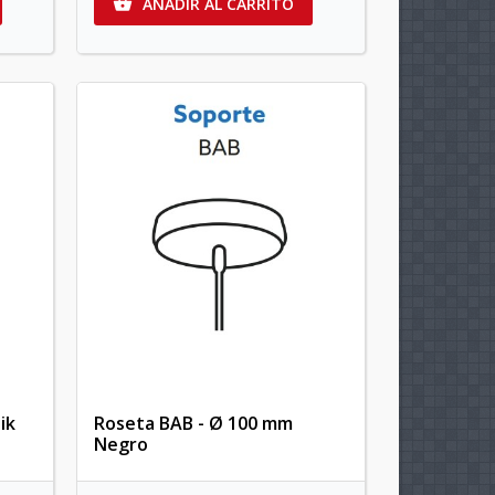
AÑADIR AL CARRITO

ik
Roseta BAB - Ø 100 mm
Negro