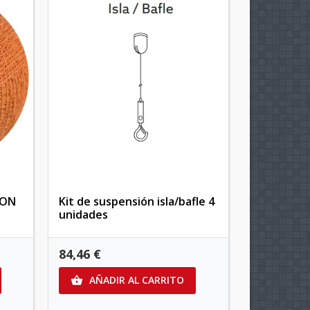
ION
Kit de suspensión isla/bafle 4
unidades
84,46 €
AÑADIR AL CARRITO
