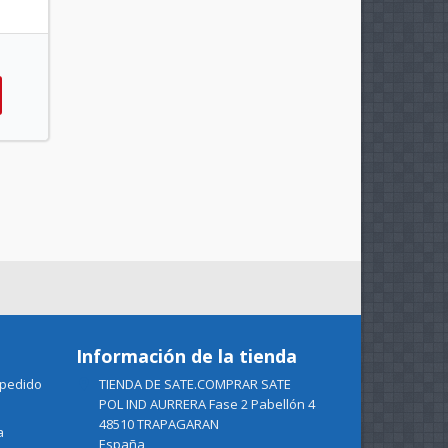
Información de la tienda
 pedido
TIENDA DE SATE.COMPRAR SATE

POL IND AURRERA Fase 2 Pabellón 4
48510 TRAPAGARAN
a
España