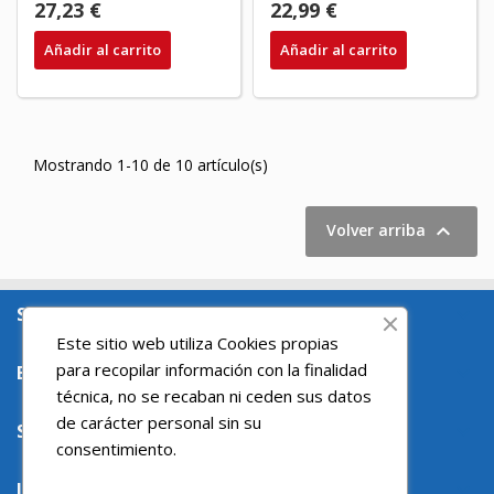
27,23 €
22,99 €
Añadir al carrito
Añadir al carrito
Mostrando 1-10 de 10 artículo(s)

Volver arriba
SOBRE NOSOTROS

Este sitio web utiliza Cookies propias
para recopilar información con la finalidad
ENLACES DE INTERES

técnica, no se recaban ni ceden sus datos
de carácter personal sin su
SU CUENTA

consentimiento.
INFORMACIÓN DE LA TIENDA
