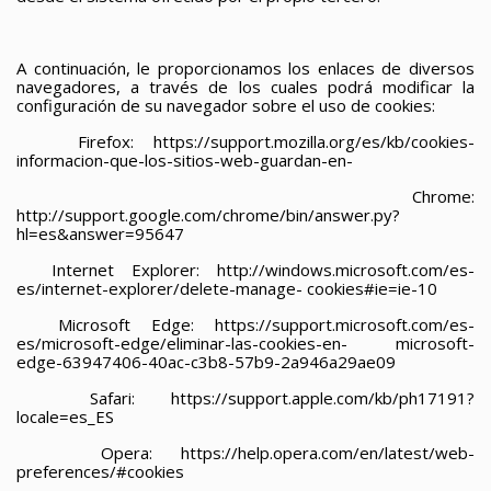
A continuación, le proporcionamos los enlaces de diversos
navegadores, a través de los cuales podrá modificar la
configuración de su navegador sobre el uso de cookies:
Firefox: https://support.mozilla.org/es/kb/cookies-
informacion-que-los-sitios-web-guardan-en-
Chrome:
http://support.google.com/chrome/bin/answer.py?
hl=es&answer=95647
Internet
Explorer:
http://windows.microsoft.com/es-
es/internet-explorer/delete-manage- cookies#ie=ie-10
Microsoft
Edge:
https://support.microsoft.com/es-
es/microsoft-edge/eliminar-las-cookies-en- microsoft-
edge-63947406-40ac-c3b8-57b9-2a946a29ae09
Safari: https://support.apple.com/kb/ph17191?
locale=es_ES
Opera: https://help.opera.com/en/latest/web-
preferences/#cookies