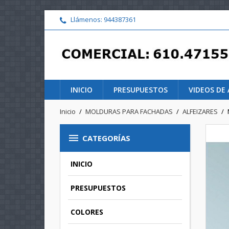
Llámenos:
944387361
INICIO
PRESUPUESTOS
VIDEOS DE 
Inicio
MOLDURAS PARA FACHADAS
ALFEIZARES

CATEGORÍAS
INICIO
PRESUPUESTOS
COLORES