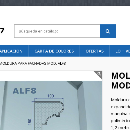
APLICACION
CARTA DE COLORES
OFERTAS
LO + V
MOLDURA PARA FACHADAS MOD. ALF8
MOL
MOD
Moldura o
expandido
maquina d
poliméric
1,2 metro