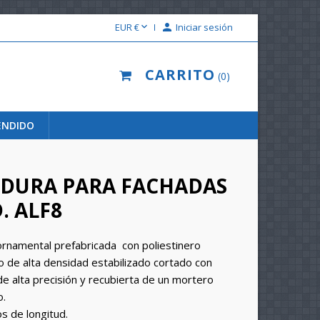

EUR €

Iniciar sesión
CARRITO
0
ENDIDO
DURA PARA FACHADAS
. ALF8
rnamental prefabricada con poliestinero
 de alta densidad estabilizado cortado con
e alta precisión y recubierta de un mortero
o.
s de longitud.