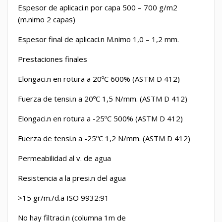
Espesor de aplicaci.n por capa 500 – 700 g/m
2
(m.nimo 2 capas)
Espesor final de aplicaci.n M.nimo 1,0 – 1,2 mm.
Prestaciones finales
Elongaci.n en rotura a 20
º
C 600% (ASTM D 412)
Fuerza de tensi.n a 20
º
C 1,5 N/mm. (ASTM D 412)
Elongaci.n en rotura a -25
º
C 500% (ASTM D 412)
Fuerza de tensi.n a -25
º
C 1,2 N/mm. (ASTM D 412)
Permeabilidad al v. de agua
Resistencia a la presi.n del agua
>15 gr/m./d.a ISO 9932:91
No hay filtraci.n (columna 1m de