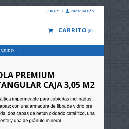

EUR €

Iniciar sesión
CARRITO
0
ENDIDO
OLA PREMIUM
ANGULAR CAJA 3,05 M2
áltica impermeable para cubiertas inclinadas.
apas: con una armadura de fibra de vidrio pre
a, dos capas de betún oxidado catalítico, una
ente y una de gránulo mineral