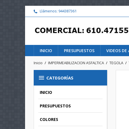
Llámenos:
944387361
INICIO
PRESUPUESTOS
VIDEOS DE 
Inicio
IMPERMEABILIZACION ASFALTICA
TEGOLA

CATEGORÍAS
INICIO
PRESUPUESTOS
COLORES